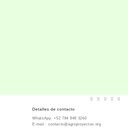
Detalles de contacto
WhatsApp: +52 784 848 3260
E-mail : contacto@agroproyectos.org