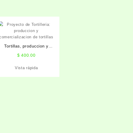
Tortillas, produccion y
comercializacion
$
400.00
Vista rápida