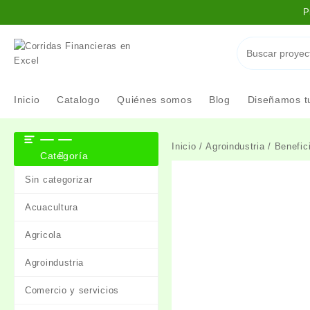
Saltar
P
al
contenido
Inicio
Catalogo
Quiénes somos
Blog
Diseñamos tu
Inicio
/
Agroindustria
/ Benefic
Categoría
Sin categorizar
Acuacultura
Agricola
Agroindustria
Comercio y servicios