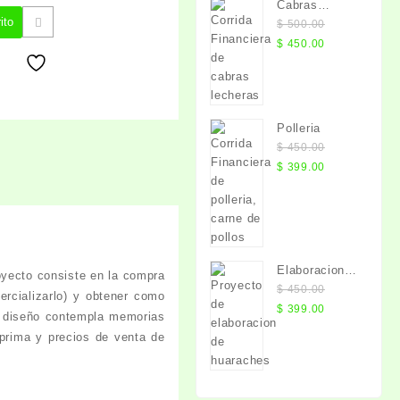
Cabras
original
actual
ito
lecheras
$
500.00
era:
es:
El
El
$
450.00
$ 450.00.
$ 399.00.
precio
precio
original
actual
era:
es:
$ 500.00.
$ 450.00.
Polleria
$
450.00
El
El
$
399.00
precio
precio
original
actual
era:
es:
$ 450.00.
$ 399.00.
Elaboracion
oyecto consiste en la compra
de Huaraches
$
450.00
ercializarlo) y obtener como
El
El
$
399.00
El diseño contempla memorias
precio
precio
prima y precios de venta de
original
actual
era:
es:
$ 450.00.
$ 399.00.