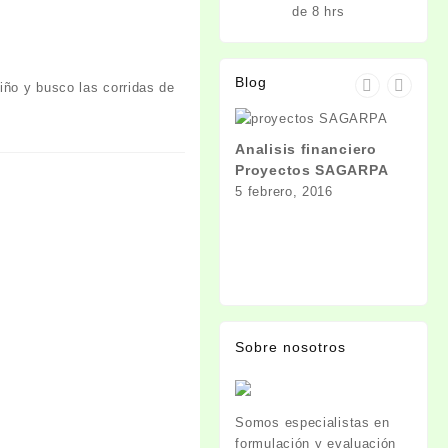
de 8 hrs
Blog
iño y busco las corridas de
Analisis financiero
Proyectos SAGARPA
5 febrero, 2016
Bien
tien
27 no
Sobre nosotros
Somos especialistas en
formulación y evaluación