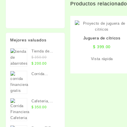
Productos relacionad
Juguera de cítricos
Mejores valuados
$
399.00
Tienda de
abarrotes
$
350.00
Vista rápida
El
El
$
200.00
precio
precio
Corrida
original
actual
Financiera
era:
es:
GRATIS
$ 350.00.
$ 200.00.
Cafeteria,
Corrida
$
350.00
Financiera