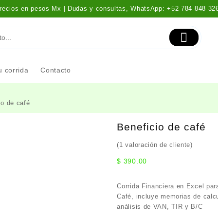
recios en pesos Mx | Dudas y consultas, WhatsApp: +52 784 848 32
 corrida
Contacto
io de café
Beneficio de café
(
1
valoración de cliente)
$
390.00
Corrida Financiera en Excel pa
Café
, incluye memorias de calc
análisis de VAN, TIR y B/C