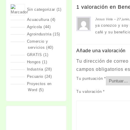
1 valoración en
Bene
1
Sin categorizar
1
producto
4
Jesus Vela
–
27 junio
Acuacultura
4
ya conozco y soy 
productos
44
Agricola
44
café y su benefici
productos
15
Agroindustria
15
productos
Comercio y
40
servicios
40
Añade una valoración
productos
1
GRATIS
1
producto
Tu dirección de correo
1
Hongos
1
producto
campos obligatorios e
28
Industria
28
productos
24
Pecuario
24
Tu puntuación
*
productos
Proyectos en
5
Word
5
Tu valoración
*
productos