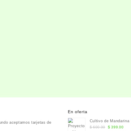
En oferta
Cultivo de Mandarina
undo aceptamos tarjetas de
El
El
$
600.00
$
399.00