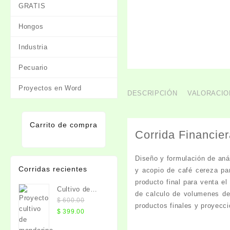
GRATIS
Hongos
Industria
Pecuario
Proyectos en Word
DESCRIPCIÓN
VALORACION
Carrito de compra
Corrida Financier
Diseño y formulación de aná
Corridas recientes
y acopio de café cereza par
producto final para venta e
Cultivo de
de calculo de volumenes de
Mandarina
$
600.00
productos finales y proyecc
El
El
$
399.00
precio
precio