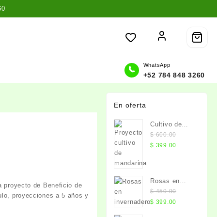
60
WhatsApp
+52 784 848 3260
En oferta
Cultivo de
Mandarina
$
600.00
El
El
$
399.00
precio
precio
original
actual
era:
es:
Rosas en
ra proyecto de
Beneficio de
$ 600.00.
$ 399.00.
invernadero
$
450.00
ulo, proyecciones a 5 años y
El
El
$
399.00
precio
precio