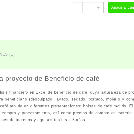
Beneficio
-
+
Añadir al carr
de
café
cantidad
ES (1)
a proyecto de Beneficio de café
lisis financiero en Excel de
beneficio de café
, cuya naturaleza de pr
a beneficiarlo (despulpado, lavado, secado, tostado, molerlo y com
l café molido en diferentes presentaciones: bolsas de café molido. 
 compra y procesamiento, así como precios de compra de materia 
iones de ingresos y egresos totales a 5 años