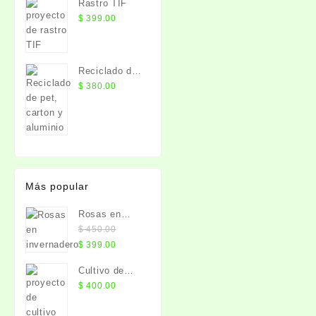
Rastro TIF
$
399.00
Reciclado de
pet, carton y
$
380.00
aluminio
Más popular
Rosas en
invernadero
$
450.00
El
El
$
399.00
precio
precio
Cultivo de
original
actual
limon persa
$
400.00
era:
es:
$ 450.00.
$ 399.00.