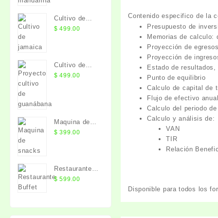
original
actual
era:
es:
Contenido especifico de la c
Cultivo de
$ 600.00.
$ 399.00.
Presupuesto de inversi
jamaica
$
499.00
Memorias de calculo: d
Proyección de egresos:
Proyección de ingreso
Cultivo de
Estado de resultados, 
Guanábana
$
499.00
Punto de equilibrio
Calculo de capital de 
Flujo de efectivo
anua
Calculo del periodo de
Calculo y análisis de:
Maquina de
VAN
Snacks
$
399.00
TIR
Relación Benefi
Restaurante
Buffet
$
599.00
Disponible para todos los 