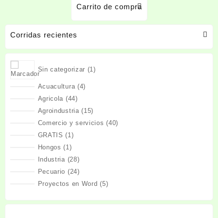
Carrito de compra
Corridas recientes
1
Sin categorizar
1
producto
4
Acuacultura
4
productos
44
Agricola
44
productos
15
Agroindustria
15
productos
40
Comercio y servicios
40
productos
1
GRATIS
1
producto
1
Hongos
1
producto
28
Industria
28
productos
24
Pecuario
24
productos
5
Proyectos en Word
5
productos