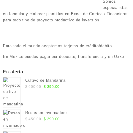
Somos
especialistas
en formular y elaborar plantillas en Excel de Corridas Financieras
para todo tipo de proyecto productivo de inversión
Para todo el mundo aceptamos tarjetas de crédito/debito.
En México puedes pagar por deposito, transferencia y en Oxxo
En oferta
Cultivo de Mandarina
El
El
$
600.00
$
399.00
precio
precio
original
actual
era:
es:
$ 600.00.
$ 399.00.
Rosas en invernadero
El
El
$
450.00
$
399.00
precio
precio
original
actual