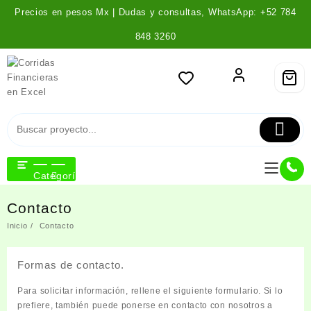
Saltar
Precios en pesos Mx | Dudas y consultas, WhatsApp: +52 784
al
contenido
848 3260
Categoría
Contacto
Inicio
Contacto
Formas de contacto.
Para solicitar información, rellene el siguiente formulario. Si lo
prefiere, también puede ponerse en contacto con nosotros a