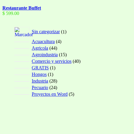
Restaurante Buffet
$
599.00
1
Sin categorizar
1
producto
4
Acuacultura
4
productos
44
Agricola
44
productos
15
Agroindustria
15
productos
40
Comercio y servicios
40
productos
1
GRATIS
1
producto
1
Hongos
1
producto
28
Industria
28
productos
24
Pecuario
24
productos
5
Proyectos en Word
5
productos