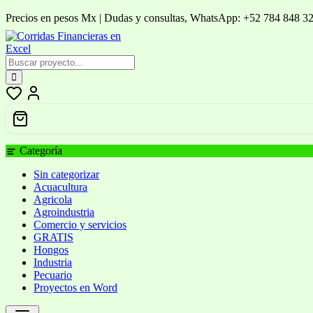
Saltar
Precios en pesos Mx | Dudas y consultas, WhatsApp: +52 784 848 3
al
contenido
Categoría
Sin categorizar
Acuacultura
Agricola
Agroindustria
Comercio y servicios
GRATIS
Hongos
Industria
Pecuario
Proyectos en Word