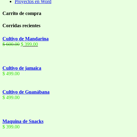
Proyectos en Word
Carrito de compra
Corridas recientes
Cultivo de Mandarina
El
El
$
600.00
$
399.00
precio
precio
original
actual
era:
es:
$ 600.00.
$ 399.00.
Cultivo de jamaica
$
499.00
Cultivo de Guanábana
$
499.00
Maquina de Snacks
$
399.00