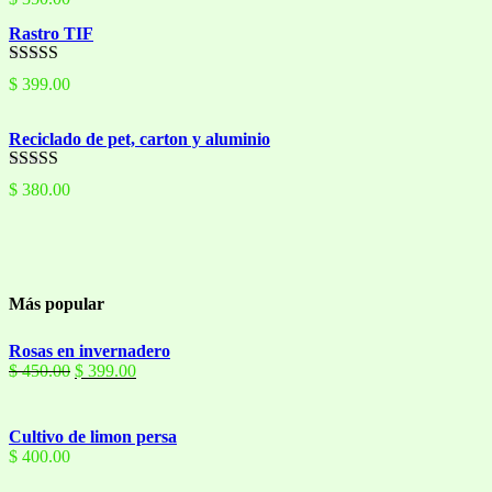
5.00
de 5
Rastro TIF
Valorado con
$
399.00
5.00
de 5
Reciclado de pet, carton y aluminio
Valorado con
$
380.00
5.00
de 5
Más popular
Rosas en invernadero
El
El
$
450.00
$
399.00
precio
precio
original
actual
era:
es:
Cultivo de limon persa
$ 450.00.
$ 399.00.
$
400.00