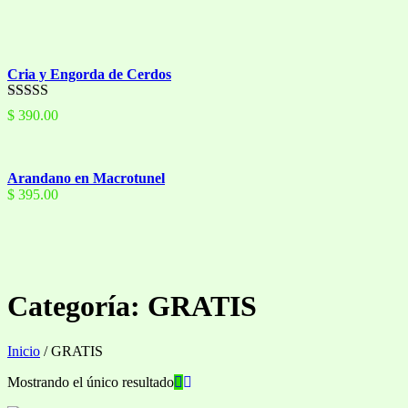
Cria y Engorda de Cerdos
Valorado
$
390.00
con
4.50
de
5
Arandano en Macrotunel
$
395.00
Categoría:
GRATIS
Inicio
/ GRATIS
Mostrando el único resultado