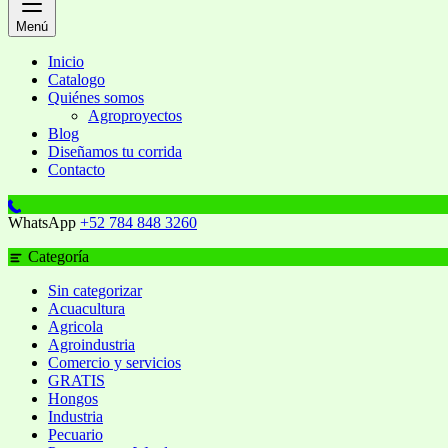
Menú
Inicio
Catalogo
Quiénes somos
Agroproyectos
Blog
Diseñamos tu corrida
Contacto
WhatsApp
+52 784 848 3260
Categoría
Sin categorizar
Acuacultura
Agricola
Agroindustria
Comercio y servicios
GRATIS
Hongos
Industria
Pecuario