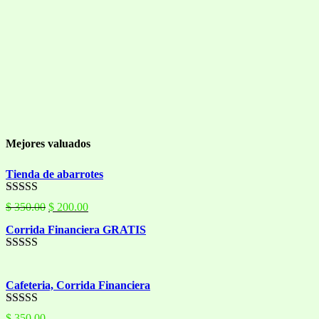
Mejores valuados
Tienda de abarrotes
Valorado con
El
El
$
350.00
$
200.00
5.00
de 5
precio
precio
Corrida Financiera GRATIS
original
actual
era:
es:
$ 350.00.
$ 200.00.
Valorado con
5.00
de 5
Cafeteria, Corrida Financiera
Valorado con
$
350.00