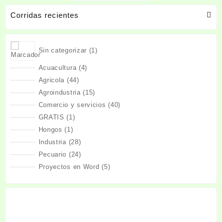
Corridas recientes
1
Sin categorizar
1
producto
4
Acuacultura
4
productos
44
Agricola
44
productos
15
Agroindustria
15
productos
40
Comercio y servicios
40
productos
1
GRATIS
1
producto
1
Hongos
1
producto
28
Industria
28
productos
24
Pecuario
24
productos
5
Proyectos en Word
5
productos