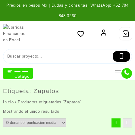
Saltar
Precios en pesos Mx | Dudas y consultas, WhatsApp: +52 784
al
contenido
848 3260
Categoría
Etiqueta:
Zapatos
Inicio
/ Productos etiquetados “Zapatos”
Mostrando el único resultado