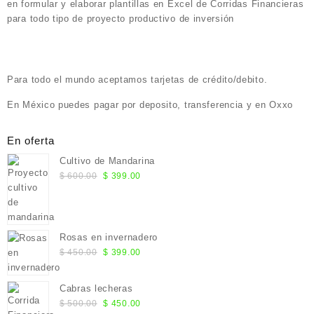
en formular y elaborar plantillas en Excel de Corridas Financieras
para todo tipo de proyecto productivo de inversión
Para todo el mundo aceptamos tarjetas de crédito/debito.
En México puedes pagar por deposito, transferencia y en Oxxo
En oferta
Cultivo de Mandarina
El
El
$
600.00
$
399.00
precio
precio
original
actual
era:
es:
$ 600.00.
$ 399.00.
Rosas en invernadero
El
El
$
450.00
$
399.00
precio
precio
original
actual
Cabras lecheras
era:
es:
El
El
$
500.00
$
450.00
$ 450.00.
$ 399.00.