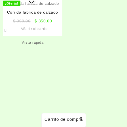
¡Oferta!
Corrida fabrica de calzado
El
El
$
399.00
$
350.00
precio
precio
Añadir al carrito
original
actual
era:
es:
Vista rápida
$ 399.00.
$ 350.00.
Carrito de compra